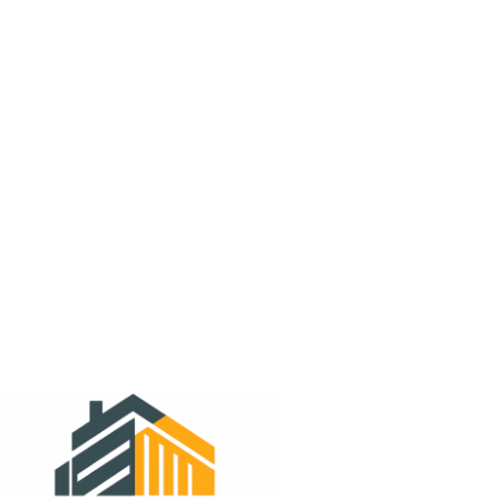
от 1 500 ₽
САМОВЫВОЗ
в день заказа
Оплата
нал, безнал, QR-код
дилерам
условия сотрудничества