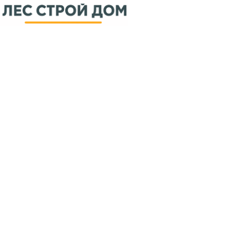
Написать нам
МАТЕРИАЛЫ
Доска
Брус
Имитация бруса
ОСП (OSB)
Евро вагонка
Вагонка штиль
УСЛУГИ
Оплата
Доставка